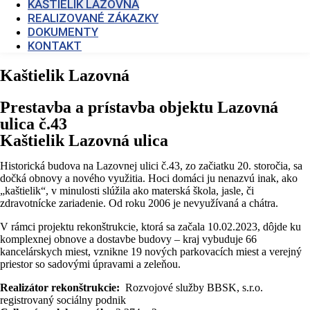
KAŠTIELIK LAZOVNÁ
REALIZOVANÉ ZÁKAZKY
DOKUMENTY
KONTAKT
Kaštielik Lazovná
Prestavba a prístavba objektu Lazovná
ulica č.43
Kaštielik Lazovná ulica
Historická budova na Lazovnej ulici č.43, zo začiatku 20. storočia, sa
dočká obnovy a nového využitia. Hoci domáci ju nenazvú inak, ako
„kaštielik“, v minulosti slúžila ako materská škola, jasle, či
zdravotnícke zariadenie. Od roku 2006 je nevyužívaná a chátra.
V rámci projektu rekonštrukcie, ktorá sa začala 10.02.2023, dôjde ku
komplexnej obnove a dostavbe budovy – kraj vybuduje 66
kancelárskych miest, vznikne 19 nových parkovacích miest a verejný
priestor so sadovými úpravami a zeleňou.
Realizátor rekonštrukcie:
Rozvojové služby BBSK, s.r.o.
registrovaný sociálny podnik