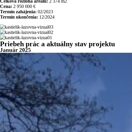
Celková rozloha areálu:
2 374 m2
Cena:
2 950 000 €
Termín zahájenia:
02/2023
Termín ukončenia:
12/2024
Priebeh prác a aktuálny stav projektu
Január 2025