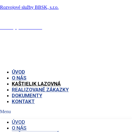
Rozvojové služby BBSK, s.r.o.
asistent@rozvojovesluzby.sk
+421 (0)947 927 407
ÚVOD
O NÁS
KAŠTIELIK LAZOVNÁ
REALIZOVANÉ ZÁKAZKY
DOKUMENTY
KONTAKT
Menu
ÚVOD
O NÁS